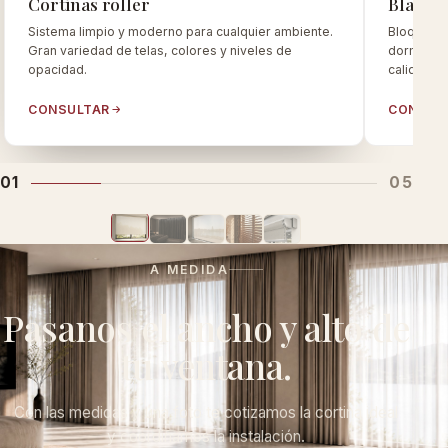
Cortinas roller
Blacko
Sistema limpio y moderno para cualquier ambiente.
Bloquean e
Gran variedad de telas, colores y niveles de
dormitori
opacidad.
calidad.
CONSULTAR
CONSUL
01
05
A MEDIDA
Pasanos el ancho y alto de
tu ventana.
Con las medidas y una foto te cotizamos la cortina ideal
y coordinamos la instalación.