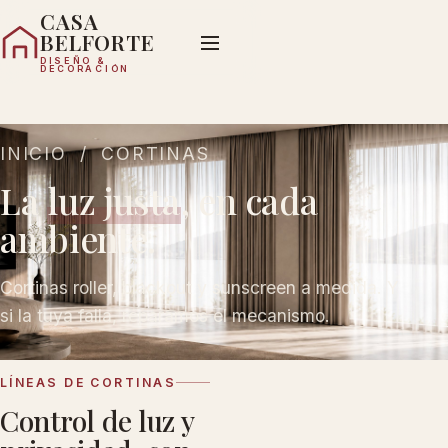
CASA
BELFORTE
DISEÑO &
DECORACIÓN
INICIO
/ CORTINAS
La
luz justa
, en cada
ambiente.
Cortinas roller, blackout y sunscreen a medida. Y
si la tuya falla, reparamos el mecanismo.
LÍNEAS DE CORTINAS
Control de luz y